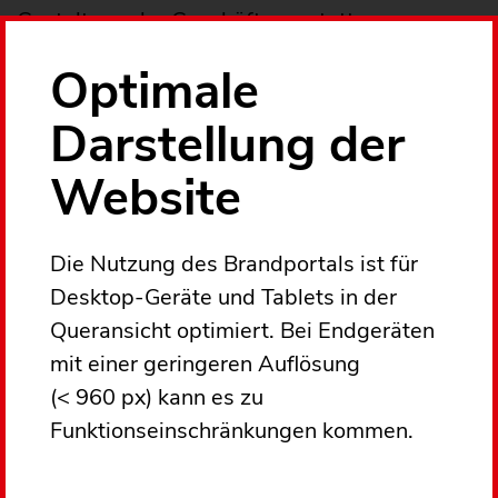
Gestaltung der Geschäftsausstattung,
Printprodukte, Informationsmaterialien,
Optimale
Plakate und vieles andere mehr.
Darstellung der
Website
Login
(aktiver
Die Nutzung des Brandportals ist für
Reiter)
Desktop-Geräte und Tablets in der
Queransicht optimiert. Bei Endgeräten
IHRE E-MAIL
mit einer geringeren Auflösung
Geben Sie Ihre E-Mail
(< 960 px) kann es zu
Adresse oder Ihren
Funktionseinschränkungen kommen.
Benutzernamen ein.
PASSWORT