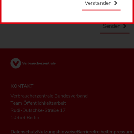
Verstanden
Geben Sie Ihr Passwort ein.
Senden
KONTAKT
Verbraucherzentrale Bundesverband
Team Öffentlichkeitsarbeit
Rudi-Dutschke-Straße 17
10969 Berlin
Datenschutz
Nutzungshinweise
Barrierefreiheit
Impressum